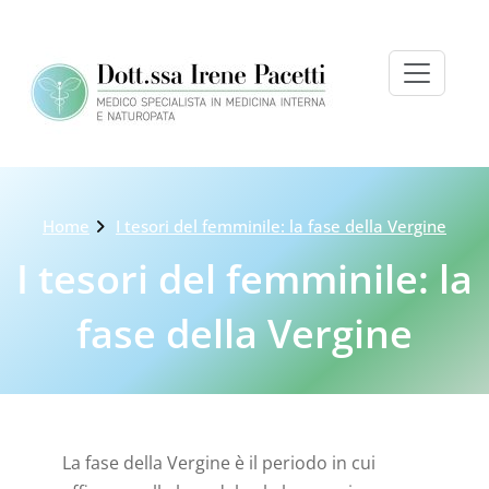
Skip
to
content
Home
I tesori del femminile: la fase della Vergine
I tesori del femminile: la
fase della Vergine
La fase della Vergine è il periodo in cui