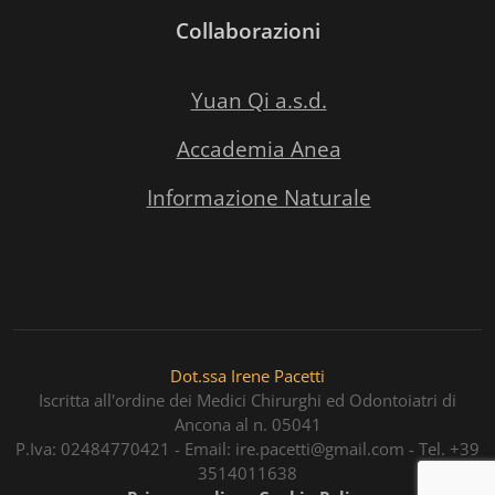
Collaborazioni
Yuan Qi a.s.d.
Accademia Anea
Informazione Naturale
Dot.ssa Irene Pacetti
Iscritta all'ordine dei Medici Chirurghi ed Odontoiatri di
Ancona al n. 05041
P.Iva: 02484770421 - Email: ire.pacetti@gmail.com - Tel. +39
3514011638